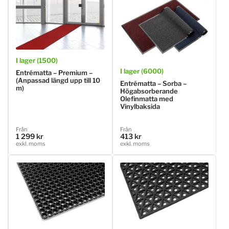
I lager (1500)
I lager (6000)
Entrématta – Premium –
(Anpassad längd upp till 10
Entrématta – Sorba –
m)
Högabsorberande
Olefinmatta med
Vinylbaksida
Ordinarie
Ordinarie
Från
Från
1 299 kr
413 kr
pris
pris
exkl. moms
exkl. moms