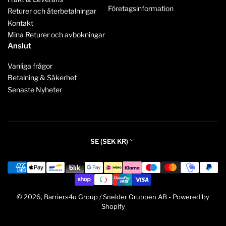
Företagsinformation
Returer och återbetalningar
Kontakt
Mina Returer och avbokningar
Anslut
Vanliga frågor
Betalning & Säkerhet
Senaste Nyheter
L
SE (SEK KR)
a
Betalningsmetoder
n
d
/
© 2026,
Barriers4u Group / Snelder Gruppen AB
-
Powered by
r
Shopify
e