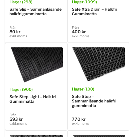
I lager (298)
I lager (1099)
Safe Slip – Sammanlåsande
Safe Xtra Drain – Halkfri
halkfri gummimatta
Gummimatta
Ordinarie
Ordinarie
Från
Från
80 kr
400 kr
pris
pris
exkl. moms
exkl. moms
I lager (100)
I lager (900)
Safe Step –
Safe Step Light – Halkfri
Sammanlåsande halkfri
Gummimatta
gummimatta
Ordinarie
Från
593 kr
770 kr
Ordinarie
pris
exkl. moms
exkl. moms
pris