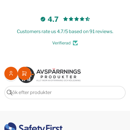
4.7
Customers rate us 4.7/5 based on 91 reviews.
Verifierad
Logga
Öppna
in
minikorgen
Sök
Sök
efter
produkter