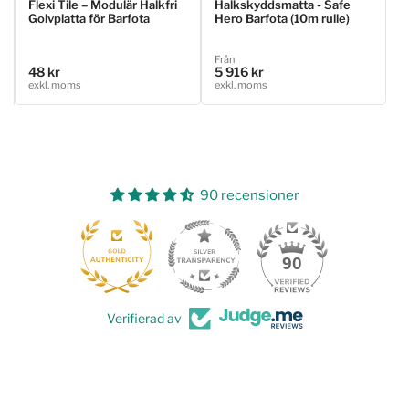
Flexi Tile – Modulär Halkfri
Halkskyddsmatta - Safe
Golvplatta för Barfota
Hero Barfota (10m rulle)
Ordinarie
Från
48 kr
5 916 kr
Ordinarie
pris
exkl. moms
exkl. moms
pris
90 recensioner
24
90
Verifierad av