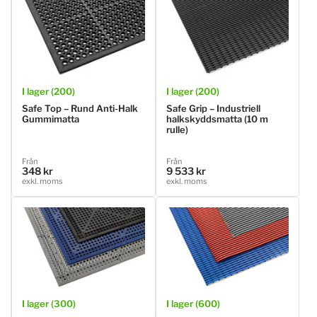
I lager (200)
I lager (200)
Safe Top – Rund Anti‑Halk
Safe Grip – Industriell
Gummimatta
halkskyddsmatta (10 m
rulle)
Ordinarie
Ordinarie
Från
Från
348 kr
9 533 kr
pris
pris
exkl. moms
exkl. moms
I lager (300)
I lager (600)