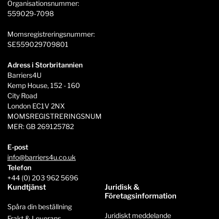
Organisationsnummer:
559029-7098
Momsregistreringsnummer:
SE559029709801
Adress i Storbritannien
Barriers4U
Kemp House, 152 - 160
City Road
London EC1V 2NX
MOMSREGISTRERINGSNUM
MER: GB 269125782
E-post
info@barriers4u.co.uk
Telefon
+44 (0) 203 962 5696
Kundtjänst
Juridisk &
Företagsinformation
Spåra din beställning
Juridiskt meddelande
Frakt & Leverans