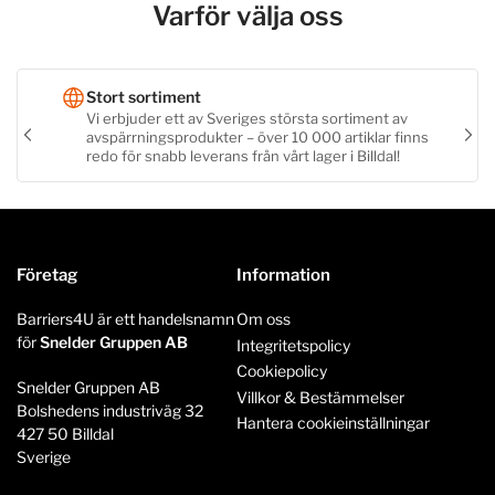
Varför välja oss
Stort sortiment
Vi erbjuder ett av Sveriges största sortiment av
avspärrningsprodukter – över 10 000 artiklar finns
Föregående
Näs
redo för snabb leverans från vårt lager i Billdal!
bild
bild
Företag
Information
Barriers4U är ett handelsnamn
Om oss
för
Snelder Gruppen AB
Integritetspolicy
Cookiepolicy
Snelder Gruppen AB
Villkor & Bestämmelser
Bolshedens industriväg 32
Hantera cookieinställningar
427 50 Billdal
Sverige