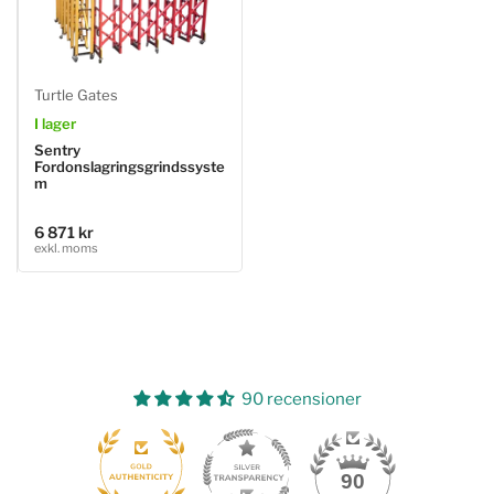
Turtle Gates
I lager
Sentry
Fordonslagringsgrindssyste
m
6 871 kr
Ordinarie
exkl. moms
pris
90 recensioner
24
90