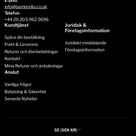
E-post
info@barriers4u.co.uk
Telefon
+44 (0) 203 962 5696
Kundtjänst
Juridisk &
Företagsinformation
Spåra din beställning
Juridiskt meddelande
Frakt & Leverans
Företagsinformation
Returer och återbetalningar
Kontakt
Mina Returer och avbokningar
Anslut
Vanliga frågor
Betalning & Säkerhet
Senaste Nyheter
L
SE (SEK KR)