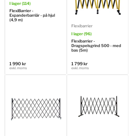
I lager (114)
FlexiBarrier -
Expanderbarriär - på hjul
(4,9 m)
Flexibarrier
I lager (96)
Flexibarrier -
Dragspelsgrind 500 - med
bas (5m)
1 990 kr
1 799 kr
Ordinarie
Ordinarie
exkl. moms
exkl. moms
pris
pris