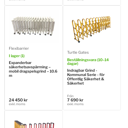
pris
pris
Flexibarrier
Turtle Gates
I lager (1)
Beställningsvara (10–14
Expanderbar
dagar)
säkerhetsavspärrning –
Indragbar Grind -
mobil dragspelsgrind – 10.6
Kommunal Serie - för
m
Offentlig Säkerhet &
Säkerhet
Ordinarie
Från
24 450 kr
7 690 kr
Ordinarie
pris
exkl. moms
exkl. moms
pris