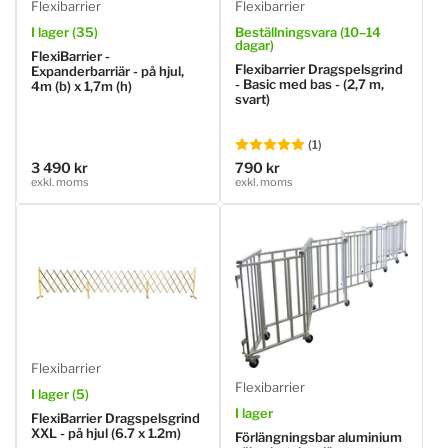
Flexibarrier
Flexibarrier
I lager (35)
Beställningsvara (10–14
dagar)
FlexiBarrier -
Flexibarrier Dragspelsgrind
Expanderbarriär - på hjul,
- Basic med bas - (2,7 m,
4m (b) x 1,7m (h)
svart)
(1)
3 490 kr
790 kr
Ordinarie
Ordinarie
exkl. moms
exkl. moms
pris
pris
Flexibarrier
Flexibarrier
I lager (5)
I lager
FlexiBarrier Dragspelsgrind
XXL - på hjul (6.7 x 1.2m)
Förlängningsbar aluminium