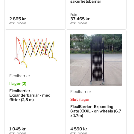
säkerhetsbarriär
Ordinarie
Från
2 865 kr
37 465 kr
Ordinarie
pris
exkl. moms
exkl. moms
pris
Flexibarrier
I lager (2)
Flexibarrier -
Flexibarrier
Expanderbarriär - med
Slut i lager
fötter (2,5 m)
FlexiBarrier -Expanding
Gate XXXL - on wheels (6.7
x 1.7m)
1 045 kr
4 590 kr
Ordinarie
Ordinarie
exkl. moms
exkl. moms