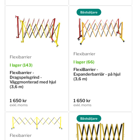
pris
pris
Bästsäljare
Flexibarrier
Flexibarrier
I lager (66)
I lager (143)
FlexiBarrier -
Flexibarrier -
Expanderbarriär - på hjul
Dragspelsgrind -
(3,6 m)
Väggmonterad med hjul
(3,6 m)
1 650 kr
1 650 kr
Ordinarie
Ordinarie
exkl. moms
exkl. moms
pris
pris
Bästsäljare
Flexibarrier