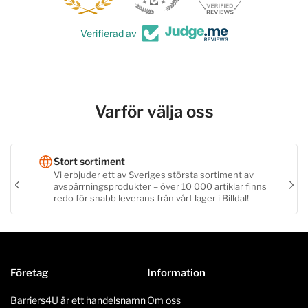
Verifierad av
Varför välja oss
Stort sortiment
Vi erbjuder ett av Sveriges största sortiment av
avspärrningsprodukter – över 10 000 artiklar finns
Föregående
Näs
redo för snabb leverans från vårt lager i Billdal!
bild
bild
Företag
Information
Barriers4U är ett handelsnamn
Om oss