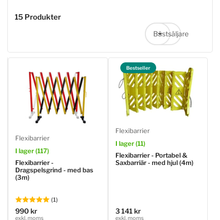
15 Produkter
Bästsäljare
Sortera efter:
Bestseller
Flexibarrier
Flexibarrier
I lager (11)
I lager (117)
Flexibarrier - Portabel &
Flexibarrier -
Saxbarriär - med hjul (4m)
Dragspelsgrind - med bas
(3m)
(1)
990 kr
3 141 kr
Ordinarie
Ordinarie
exkl. moms
exkl. moms