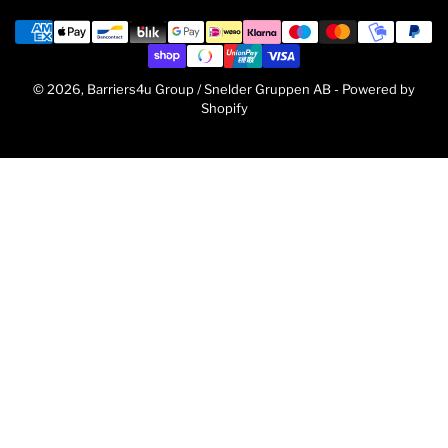
a
Betalningsmetoder
n
d
/
© 2026,
Barriers4u Group / Snelder Gruppen AB
-
Powered by
r
Shopify
e
g
i
o
n