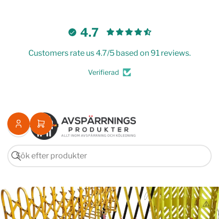
4.7
Customers rate us 4.7/5 based on 91 reviews.
Verifierad
Logga
Öppna
in
minikorgen
Sök
Sök
efter
produkter