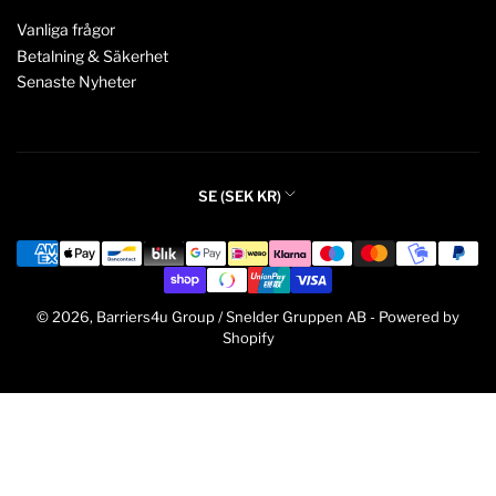
Vanliga frågor
Betalning & Säkerhet
Senaste Nyheter
L
SE (SEK KR)
a
Betalningsmetoder
n
d
/
© 2026,
Barriers4u Group / Snelder Gruppen AB
-
Powered by
r
Shopify
e
g
i
o
n