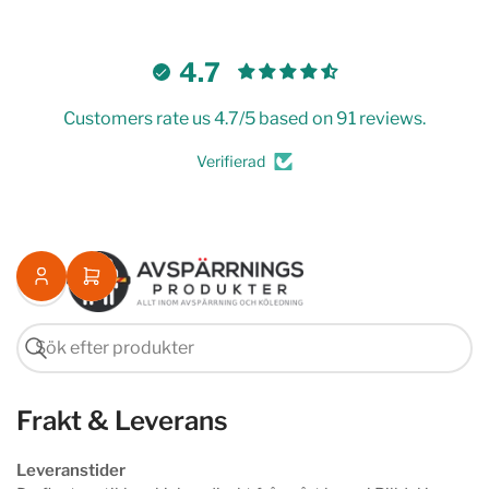
4.7
Customers rate us 4.7/5 based on 91 reviews.
Verifierad
Logga
Öppna
in
minikorgen
Sök
Sök
efter
Frakt & Leverans
produkter
Leveranstider