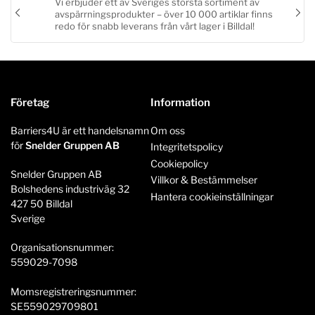
Vi erbjuder ett av Sveriges största sortiment av
avspärrningsprodukter – över 10 000 artiklar finns
Föregående
Näs
redo för snabb leverans från vårt lager i Billdal!
bild
bild
Företag
Information
Barriers4U är ett handelsnamn
Om oss
för
Snelder Gruppen AB
Integritetspolicy
Cookiepolicy
Snelder Gruppen AB
Villkor & Bestämmelser
Bolshedens industriväg 32
Hantera cookieinställningar
427 50 Billdal
Sverige
Organisationsnummer:
559029-7098
Momsregistreringsnummer:
SE559029709801